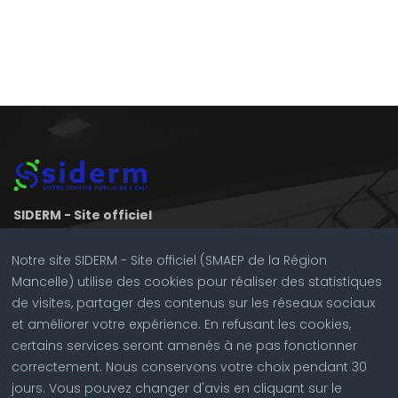
SIDERM - Site officiel
3 rue des Noës
72700 SPAY
Notre site SIDERM - Site officiel (SMAEP de la Région
Mancelle) utilise des cookies pour réaliser des statistiques
Horaires d'ouverture au public
de visites, partager des contenus sur les réseaux sociaux
Du lundi au vendredi 9:00 12:30 | Lundi, mardi et jeudi 13:30
et améliorer votre expérience. En refusant les cookies,
17:00
certains services seront amenés à ne pas fonctionner
NOUS CONTACTER
correctement. Nous conservons votre choix pendant 30
Tél :
02 43 84 67 23
jours. Vous pouvez changer d'avis en cliquant sur le